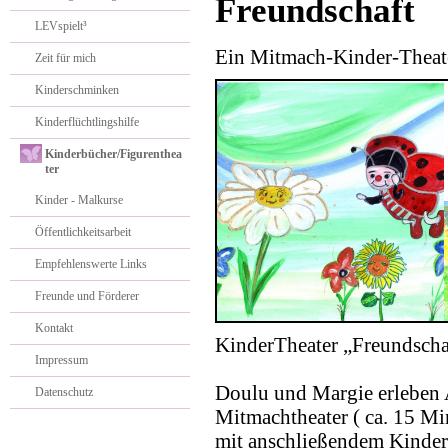
Freundschaft
LEVspielt³
Ein Mitmach-Kinder-Theat
Zeit für mich
Kinderschminken
Kinderflüchtlingshilfe
Kinderbücher/Figurenthea
ter
Kinder - Malkurse
Öffentlichkeitsarbeit
Empfehlenswerte Links
Freunde und Förderer
Kontakt
KinderTheater „Freundscha
Impressum
Doulu und Margie erleben 
Datenschutz
Mitmachtheater ( ca. 15 Mi
mit anschließendem Kinde