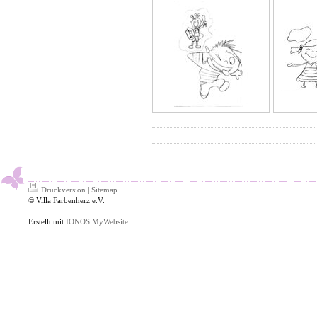
Druckversion
|
Sitemap
© Villa Farbenherz e.V.
Erstellt mit
IONOS MyWebsite
.