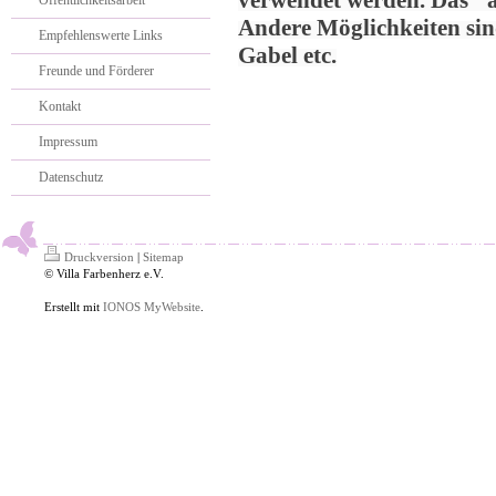
verwendet werden. Das "an
Öffentlichkeitsarbeit
Andere Möglichkeiten sind
Empfehlenswerte Links
Gabel etc.
Freunde und Förderer
Kontakt
Impressum
Datenschutz
Druckversion
|
Sitemap
© Villa Farbenherz e.V.
Erstellt mit
IONOS MyWebsite
.