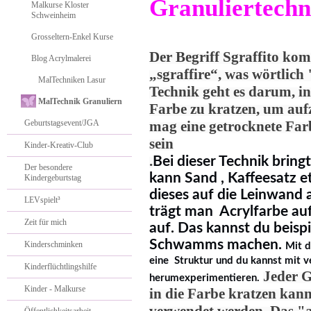
Granuliertechni
Malkurse Kloster
Schweinheim
Grosseltern-Enkel Kurse
Der Begriff Sgraffito ko
Blog Acrylmalerei
„sgraffire“, was wörtlich
MalTechniken Lasur
Technik geht es darum, in
MalTechnik Granuliern
Farbe zu kratzen, um aufz
Geburtstagsevent/JGA
mag eine getrocknete Far
sein
Kinder-Kreativ-Club
.
Bei dieser Technik brin
Der besondere
kann Sand , Kaffeesatz e
Kindergeburtstag
dieses auf die Leinwand
LEVspielt³
trägt man Acrylfarbe au
Zeit für mich
auf. Das kannst du beispi
Schwamms machen.
Kinderschminken
Mit 
eine Struktur und du kannst mit v
Kinderflüchtlingshilfe
Jeder G
herumexperimentieren.
Kinder - Malkurse
in die Farbe kratzen kann